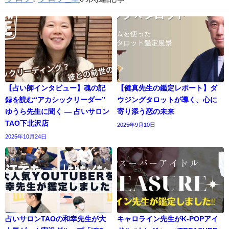
【占い師インタビュー】魂の記
【健真先生の鑑定レポート】ダ
録を読む“アカシックリーダー”
ウジングタロットが導く、心に
ゆうら先生に聞く ― 占いサロン
寄り添う恋の未来
TAO下北沢店
2025年9月10日
2025年10月24日
占いサロンTAOの和幸先生が大
キャロライン先生がK-POPアイ