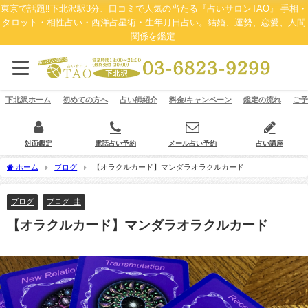
東京で話題‼下北沢駅3分、口コミで人気の当たる『占いサロンTAO』 手相・
タロット・相性占い・西洋占星術・生年月日占い。結婚、運勢、恋愛、人間
関係を鑑定.
下北沢ホーム
初めての方へ
占い師紹介
料金/キャンペーン
鑑定の流れ
ご予
対面鑑定
電話占い予約
メール占い予約
占い講座
ホーム
ブログ
【オラクルカード】マンダラオラクルカード
ブログ
ブログ_圭
【オラクルカード】マンダラオラクルカード