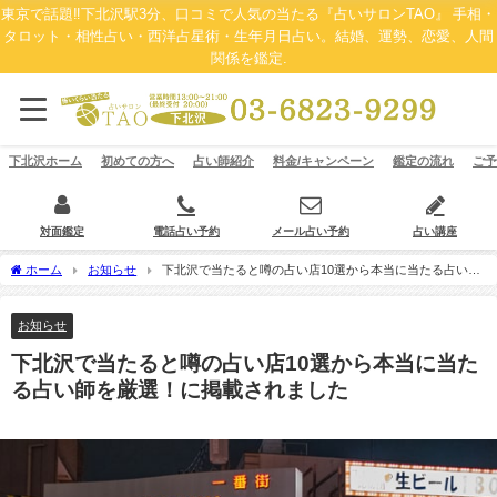
東京で話題‼下北沢駅3分、口コミで人気の当たる『占いサロンTAO』 手相・
タロット・相性占い・西洋占星術・生年月日占い。結婚、運勢、恋愛、人間
関係を鑑定.
下北沢ホーム
初めての方へ
占い師紹介
料金/キャンペーン
鑑定の流れ
ご予
対面鑑定
電話占い予約
メール占い予約
占い講座
ホーム
お知らせ
下北沢で当たると噂の占い店10選から本当に当たる占い師
を厳選！に掲載されました
お知らせ
下北沢で当たると噂の占い店10選から本当に当た
る占い師を厳選！に掲載されました