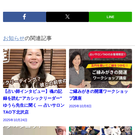
LINE
お知らせ
の関連記事
【占い師インタビュー】魂の記
ご縁みがきの開運ワークショッ
録を読む“アカシックリーダー”
プ講座
ゆうら先生に聞く ― 占いサロン
2025年10月8日
TAO下北沢店
2025年10月24日