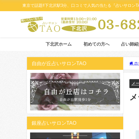
東京で話題‼下北沢駅3分、口コミで人気の当たる『占いサロンT
下北沢ホーム
初めての方へ
占い師紹
自由が丘占いサロンTAO
ホ
メー
メ
銀座占いサロンTAO