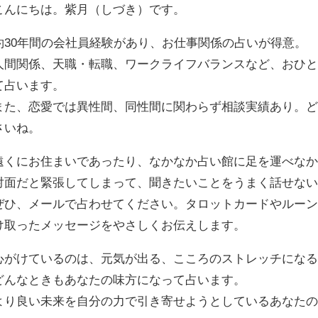
こんにちは。紫月（しづき）です。
約30年間の会社員経験があり、お仕事関係の占いが得意。
人間関係、天職・転職、ワークライフバランスなど、おひ
て占います。
また、恋愛では異性間、同性間に関わらず相談実績あり。
さいね。
遠くにお住まいであったり、なかなか占い館に足を運べな
対面だと緊張してしまって、聞きたいことをうまく話せな
ぜひ、メールで占わせてください。タロットカードやルー
け取ったメッセージをやさしくお伝えします。
心がけているのは、元気が出る、こころのストレッチにな
どんなときもあなたの味方になって占います。
より良い未来を自分の力で引き寄せようとしているあなた