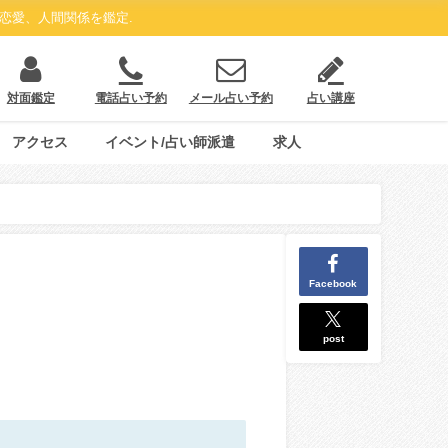
恋愛、人間関係を鑑定.
対面鑑定
電話占い予約
メール占い予約
占い講座
アクセス
イベント/占い師派遣
求人
Facebook
post