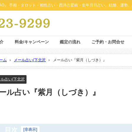
AO』 手相・タロット・相性占い・西洋占星術・生年月日占い。結婚、運勢、
介
料金/キャンペーン
鑑定の流れ
ご予約・お問合せ
ーム
メール占い/下北沢
メール占い『紫月（しづき）』
ル占い/下北沢
ール占い『紫月（しづき）』
目次
[
非表示
]