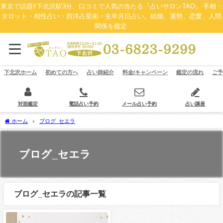
東京で話題‼下北沢駅3分、口コミで人気の当たる『占いサロンTAO』 手相・
タロット・相性占い・西洋占星術・生年月日占い。結婚、運勢、恋愛、人間
関係を鑑定.
下北沢ホーム
初めての方へ
占い師紹介
料金/キャンペーン
鑑定の流れ
ご予
対面鑑定
電話占い予約
メール占い予約
占い講座
ホーム
ブログ_セエラ
ブログ_セエラ
ブログ_セエラの記事一覧