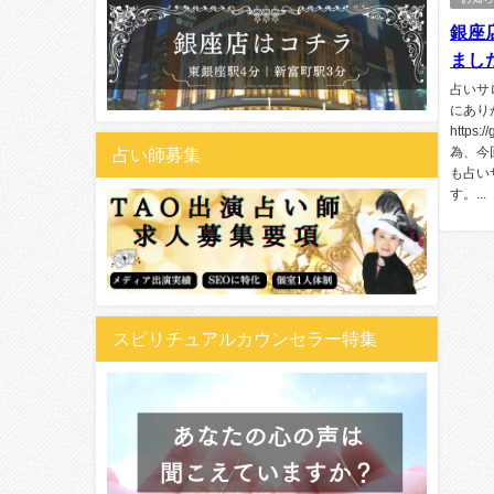
銀座
まし
占いサ
にあり
https
占い師募集
為、今
も占い
す。...
スピリチュアルカウンセラー特集