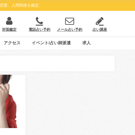
恋愛、人間関係を鑑定.
対面鑑定
電話占い予約
メール占い予約
占い講座
アクセス
イベント/占い師派遣
求人