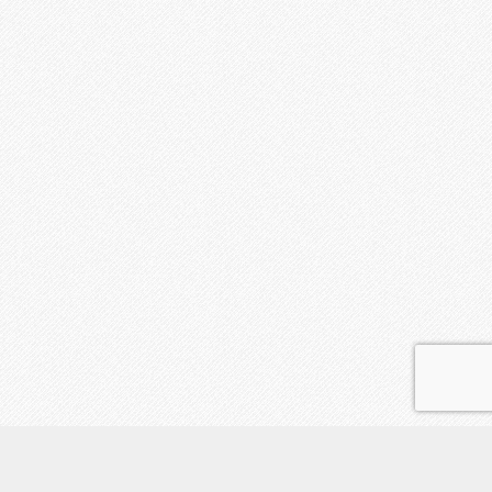
uranai_shimokita