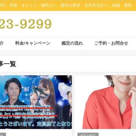
AO』 手相・タロット・相性占い・西洋占星術・生年月日占い。結婚、運勢、
介
料金/キャンペーン
鑑定の流れ
ご予約・お問合せ
事一覧
らせ
先生の紹介