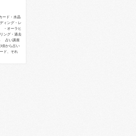
トカード・水晶
ーディング・レ
®️・オーラヒ
リング・過去
る 占い講座
の頃から占い
ード、それ