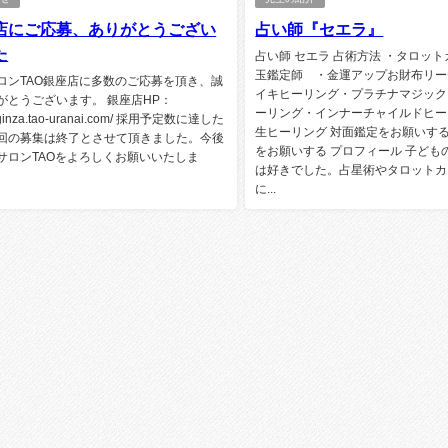
店にご応募、ありがとうござい
占い師『セエラ』
た
占い師 セエラ 占術方法 ・タロッ
玉鑑定師®️・金運アップお財布リ
ロンTAO銀座店に多数のご応募を頂き、誠
イキヒーリング・プラチナマジック
がとうございます。 銀座店HP：
ーリング・インナーチャイルドヒー
://ginza.tao-uranai.com/ 採用予定数に達した
生ヒーリング 対面鑑定をお願いす
回の募集は終了とさせて頂きました。今後
をお願いする プロフィール 子ども
サロンTAOをよろしくお願いいたしま
は好きでした。占星術やタロットカ
に...