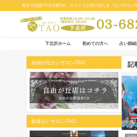
東京で話題‼下北沢駅3分、口コミで人気の当たる『占いサロンT
下北沢ホーム
初めての方へ
占い師紹
自由が丘占いサロンTAO
記
銀座占いサロンTAO
お知