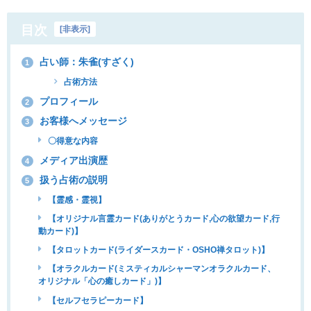
目次
[
非表示
]
占い師：朱雀(すざく)
1
占術方法
プロフィール
2
お客様へメッセージ
3
〇得意な内容
メディア出演歴
4
扱う占術の説明
5
【霊感・霊視】
【オリジナル言霊カード(ありがとうカード,心の欲望カード,行
動カード)】
【タロットカード(ライダースカード・OSHO禅タロット)】
【オラクルカード(ミスティカルシャーマンオラクルカード、
オリジナル「心の癒しカード」)】
【セルフセラピーカード】