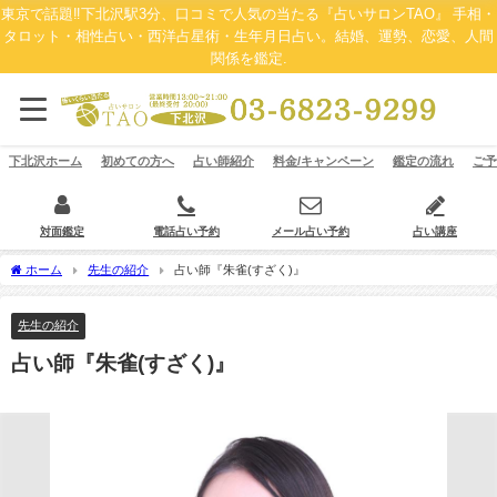
東京で話題‼下北沢駅3分、口コミで人気の当たる『占いサロンTAO』 手相・
タロット・相性占い・西洋占星術・生年月日占い。結婚、運勢、恋愛、人間
関係を鑑定.
下北沢ホーム
初めての方へ
占い師紹介
料金/キャンペーン
鑑定の流れ
ご予
対面鑑定
電話占い予約
メール占い予約
占い講座
ホーム
先生の紹介
占い師『朱雀(すざく)』
先生の紹介
占い師『朱雀(すざく)』