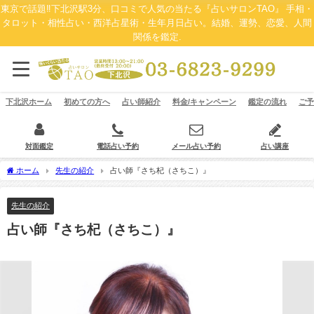
東京で話題‼下北沢駅3分、口コミで人気の当たる『占いサロンTAO』 手相・
タロット・相性占い・西洋占星術・生年月日占い。結婚、運勢、恋愛、人間
関係を鑑定.
下北沢ホーム
初めての方へ
占い師紹介
料金/キャンペーン
鑑定の流れ
ご予
対面鑑定
電話占い予約
メール占い予約
占い講座
ホーム
先生の紹介
占い師『さち杞（さちこ）』
先生の紹介
占い師『さち杞（さちこ）』