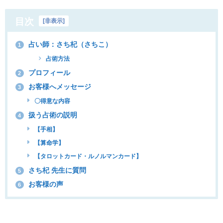
目次
[
非表示
]
占い師：さち杞（さちこ）
1
占術方法
プロフィール
2
お客様へメッセージ
3
〇得意な内容
扱う占術の説明
4
【手相】
【算命学】
【タロットカード・ルノルマンカード】
さち杞 先生に質問
5
お客様の声
6