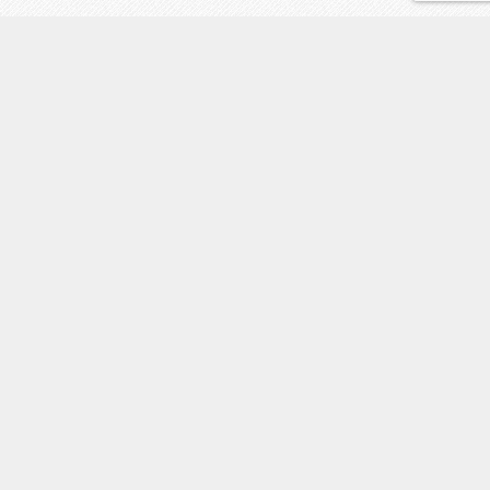
鑑定の流れ
占い師紹介
ご質問Q&A
メール占いQ&A
メニュー
LINE予約
電話
地図
トップ
料金/キャンペーン
ご予約・お問合せ
イベント/占い師派遣
メディアお問い合わせ