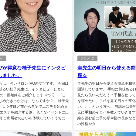
らせ
ブログ_圭
びが得意な桂子先生にインタビ
圭先生の明日から使える簡
しました。
座☆
ちは、占いサロンTAOのマツです。 今回は
圭先生の明日から使える簡単手相講
明るい桂子先生に、インタビューしまし
開講しています。 手相に興味ある
その一部始終をご紹介します マツQ. 「占
見たら良いんだろう？手相を使って
じめたきっかけは、なんですか？」 桂子先
を縮めたい、手相を見て日々の変化
 「１０年ほど前から自宅でエステを始めま
い。。。という方へ。 当講座は最
 エステを紹介する為、色々なイベントに出
元に手相のイロハを教えていきます
時に 出展者の占いを体験していくうちに...
線を読む前に手の形や指の長さなど
の性格やタ...