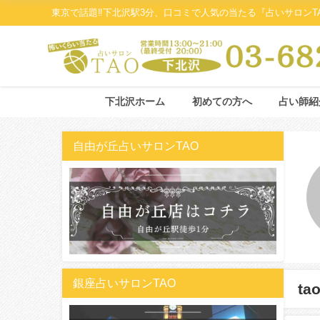
東京で話題‼下北沢駅3分、口コミで人気の当たる『占いサロンT
下北沢ホーム
初めての方へ
占い師紹
自由が丘占いサロンTAO
銀座占いサロンTAO
ta