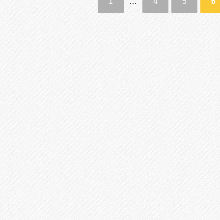
1
…
4
5
6