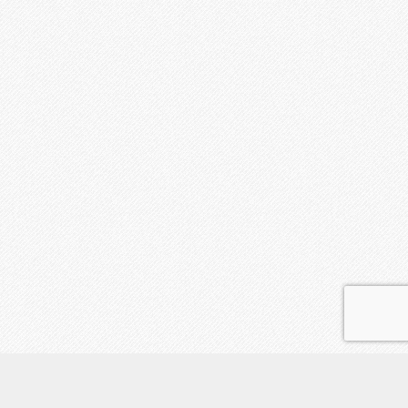
uranai_shimokita