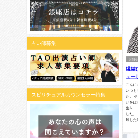
占い師募集
お知
縁結
ュー
こんに
いつも
スピリチュアルカウンセラー特集
た。 
いをは
生A.
した。
展した