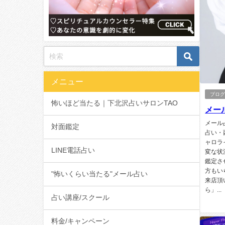
メニュー
ブログ
怖いほど当たる｜下北沢占いサロンTAO
メー
メール
対面鑑定
占い・
ャロラ
LINE電話占い
変な状
鑑定さ
方もい
"怖いくらい当たる"メール占い
来店頂
ら」...
占い講座/スクール
料金/キャンペーン