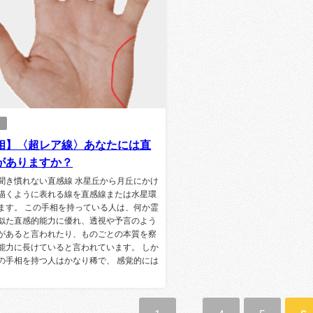
グ
相】〈超レア線〉あなたには直
がありますか？
聞き慣れない直感線 水星丘から月丘にかけ
描くように表れる線を直感線または水星環
ます。 この手相を持っている人は、何か霊
似た直感的能力に優れ、透視や予言のよう
があると言われたり、ものごとの本質を察
能力に長けていると言われています。 しか
の手相を持つ人はかなり稀で、 感覚的には