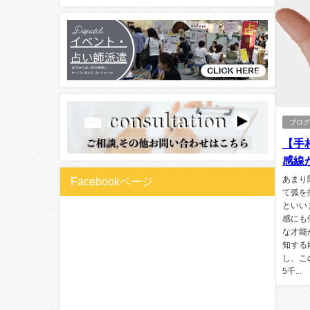
ブロ
【手
感線
あまり
Facebookページ
て弧を
といい
感にも
な才能
知する
し、こ
5千...