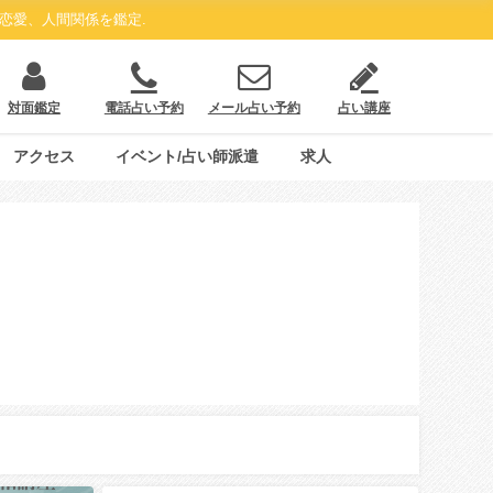
恋愛、人間関係を鑑定.
対面鑑定
電話占い予約
メール占い予約
占い講座
アクセス
イベント/占い師派遣
求人