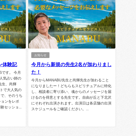
お知らせ
ン体験記
今月から新規の先生2名が加わりまし
た！
Sです。 今月
の人気占い師の
今月からMANABU先生と尚輝先生が加わること
U先生、尚輝
になりましたー！どちらもスピリチュアルに特化
トで大人気の
し、相談者に寄り添い、魂からのメッセージを届
こで、そのうち
けるのを得意とする先生です。自由が丘と下北沢
ションをレポ
にそれぞれ出演されます。出演日は各店舗の出演
セッショ...
スケジュールをご確認ください。...