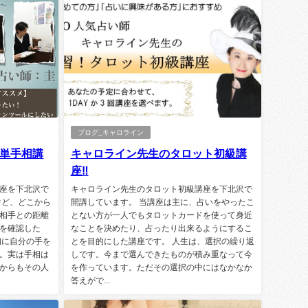
ブログ_キャロライン
単手相講
キャロライン先生のタロット初級講
座‼️
座を下北沢で
キャロライン先生のタロット初級講座を下北沢で
けど、どこから
開講しています。 当講座は主に、占いをやったこ
相手との距離
とない方が一人でもタロットカードを使って身近
を確認した
なことを決めたり、占ったり出来るようにするこ
初に自分の手を
とを目的にした講座です。 人生は、選択の繰り返
。実は手相は
しです。今まで選んできたものが積み重なって今
からもその人
を作っています。ただその選択の中にはなかなか
答えがで...