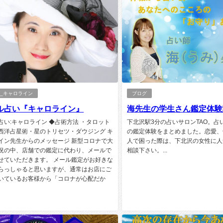
_キャロライン
ブログ
ル占い『キャロライン』
海先生の学生さん鑑定体験
占い:キャロライン ◆占術方法 ・タロット
下北沢駅3分の占いサロンTAO。占
西洋占星術・星のトリセツ・ダウジング キ
の鑑定体験をまとめました。恋愛、
イン先生からのメッセージ 新型コロナで大
人で困った際は、下北沢の女性に人
況の中、店舗での鑑定に代わり、メールで
相談下さい。...
せていただきます。 メール鑑定がお好きな
らっしゃると思いますが、通常はお店にご
いているお客様から「コロナが心配だか