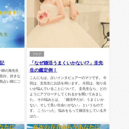
ブログ
記
「なぜ婚活うまくいかない!?」圭先
生の鑑定例！
い師の海先生
告白、好きな
こんにちは、占いインタビュアーのマツです。 今
気占い師にご
回は、圭先生にお話を伺います。 今回は、知り合
いが悩んでいることについて、 圭先生なら、どの
ようにアプローチしてくれるかを聞いてみまし
た。 その悩みとは、 「婚活中だが、うまくいか
ない、そして良い出会いがない」 というもので
す。 こういった、悩みをもって婚活をしている方
はた...