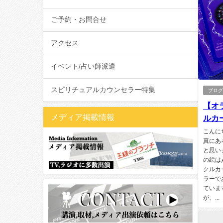
ご予約・お問合せ
アクセス
イベント/占い師派遣
スピリチュアルカウンセラー特集
ブロ
【オ
メディア掲載情報
ルカ
こんに
真にあ
と思い
の絵は
クルカ
ラーで
ていま
が、...