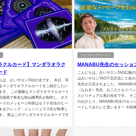
グ
スピリチュアルページ
ラクルカード】マンダラオラク
MANABU先生のセッショ
ード
こんにちは。占いサロンTAO広報の
は占いサロンTAO下北沢店に２名
ちは、占いサロンTAOの圭です。 本日、写
先生が入店されました。 MANAB
るマンダラオラクルカードをご紹介したい
（なおき）先生、お二人ともイベン
ます。 この素敵なマンダラオラクルカード
スピリチュアル系の先生です。 そ
点描画で有名な秋山峰男氏が制作し、オラ
のおひとり、MANABU先生のセッ
ードのメッセージ内容はセドナ在住のヒー
ートしてみたいと思います！ 今回体験
あるクレッグ・ジュンジュラス氏が執筆し
す。 実はこのマンダラオラクルカードです