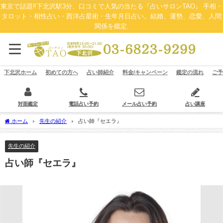
東京で話題‼下北沢駅3分、口コミで人気の当たる『占いサロンTAO』 手相・
タロット・相性占い・西洋占星術・生年月日占い。結婚、運勢、恋愛、人間
関係を鑑定.
下北沢ホーム
初めての方へ
占い師紹介
料金/キャンペーン
鑑定の流れ
ご予
対面鑑定
電話占い予約
メール占い予約
占い講座
ホーム
先生の紹介
占い師『セエラ』
先生の紹介
占い師『セエラ』